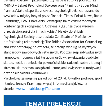
trenerką, coachem, przedsiębiorczynią. Jest autorką podręcznika
"MIND – Sekret Psychologii Sukcesu oraz "7 minut - Super Mind
Plannera".Jako ekspertka z zakresu psychologii była zapraszana do
wywiadów między innymi przez Financial Times, Polsat News, Radio
Cambridge, TVN, Charaktery. Występuje na międzynarodowych
konferencjach i kongresach. Otrzymała „Laur za bycie wzorem
przedsiębiorczości dla innych kobiet”. Należy do British
Psychological Society oraz posiada Certificate of Proficiency –
profesjonalną rekomendację The British Association for Counselling
and Psychotherapy, co oznacza, że pracuje według najwyższych
standardów zawodowych i etycznych. Podczas sesji indywidualnych
i grupowych pomogła już tysiącom osób w: zwiększeniu osobistej
skuteczności, podniesieniu pewności siebie, radzeniu sobie z tremą i
stresem, skutecznym zarządzaniu emocjami, zwiększeniu motywacji
oraz doskonaleniu komunikacji.
Psychologią zajmuje się już od ponad 20 lat. Uwielbia podróże, sport
i taniec. Trenuje Kravmagę. więcej informacji znajdziesz na
stronie:
www.annabialousgriffiths.com
TEMAT PRELEKCJI: