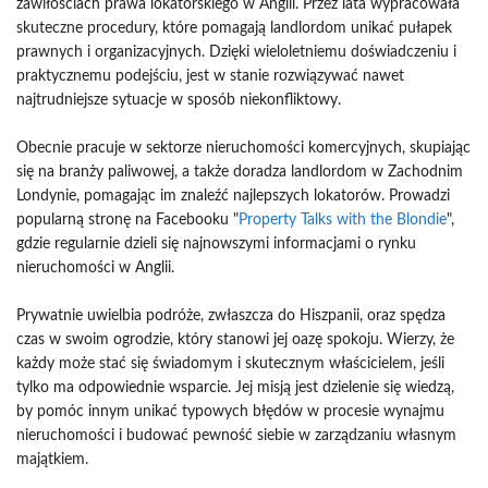
zawiłościach prawa lokatorskiego w Anglii. Przez lata wypracowała
skuteczne procedury, które pomagają landlordom unikać pułapek
prawnych i organizacyjnych. Dzięki wieloletniemu doświadczeniu i
praktycznemu podejściu, jest w stanie rozwiązywać nawet
najtrudniejsze sytuacje w sposób niekonfliktowy.
Obecnie pracuje w sektorze nieruchomości komercyjnych, skupiając
się na branży paliwowej, a także doradza landlordom w Zachodnim
Londynie, pomagając im znaleźć najlepszych lokatorów. Prowadzi
popularną stronę na Facebooku "
Property Talks with the Blondie
",
gdzie regularnie dzieli się najnowszymi informacjami o rynku
nieruchomości w Anglii.
Prywatnie uwielbia podróże, zwłaszcza do Hiszpanii, oraz spędza
czas w swoim ogrodzie, który stanowi jej oazę spokoju. Wierzy, że
każdy może stać się świadomym i skutecznym właścicielem, jeśli
tylko ma odpowiednie wsparcie. Jej misją jest dzielenie się wiedzą,
by pomóc innym unikać typowych błędów w procesie wynajmu
nieruchomości i budować pewność siebie w zarządzaniu własnym
majątkiem.