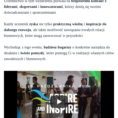
Uczestnictwo w tym wydarzeniu pozwala na
bezpośredni kontakt z
liderami
,
ekspertami
i
innowatorami
, którzy dzielą się swoimi
doświadczeniami i spostrzeżeniami.
Każdy uczestnik
zyska
nie tylko
praktyczną wiedzę
i
inspiracje do
dalszego rozwoju
, ale także możliwość nawiązania trwałych relacji
biznesowych, które mogą zaowocować w przyszłości.
Wychodząc z tego eventu,
będziesz bogatszy
o konkretne narzędzia do
działania i
świeże pomysły
, które pomogą Ci w realizacji własnych celów
zawodowych i biznesowych.