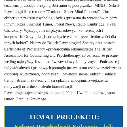
coachem, przedsiębiorczynią. Jest autorką podręcznika "MIND – Sekret
Psychologii Sukcesu oraz "7 minut - Super Mind Plannera". Jako
ekspertka z zakresu psychologii była zapraszana do wywiadów między
innymi przez Financial Times, Polsat News, Radio Cambridge, TVN,
Charaktery. Występuje na międzynarodowych konferencjach i
kongresach. Otrzymała „Laur za bycie wzorem przedsiębiorczości dla
innych kobiet”. Należy do British Psychological Society oraz posiada
Certificate of Proficiency –profesjonalną rekomendację The British
Association for Counselling and Psychotherapy, co oznacza, że pracuje
według najwyższych standardów zawodowych i etycznych. Podczas sesji
indywidualnych i grupowych pomogła już tysiącom osób w: zwiększeniu
osobistej skuteczności, podniesieniu pewności siebie, radzeniu sobie z
tremą i stresem, skutecznym zarządzaniu emocjami, zwiększeniu
motywacji oraz doskonaleniu komunikacji.
Psychologią zajmuje się już od ponad 20 lat. Uwielbia podróże, sport i
taniec. Trenuje Kravmagę.
TEMAT PRELEKCJI:
Sekret Psychologii Sukcesu - jak