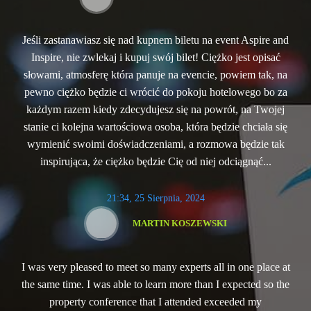
Jeśli zastanawiasz się nad kupnem biletu na event Aspire and
Inspire, nie zwlekaj i kupuj swój bilet! Ciężko jest opisać
słowami, atmosferę która panuje na evencie, powiem tak, na
pewno ciężko będzie ci wrócić do pokoju hotelowego bo za
każdym razem kiedy zdecydujesz się na powrót, na Twojej
stanie ci kolejna wartościowa osoba, która będzie chciała się
wymienić swoimi doświadczeniami, a rozmowa będzie tak
inspirująca, że ciężko będzie Cię od niej odciągnąć...
21:34, 25 Sierpnia, 2024
MARTIN KOSZEWSKI
I was very pleased to meet so many experts all in one place at
the same time. I was able to learn more than I expected so the
property conference that I attended exceeded my