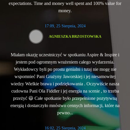
expectations. Time and money well spent and 100% value for
money.
17:09, 25 Sierpnia, 2024
AGNIESZKA BRZOSTOWSKA
Miałam okazję uczestniczyć w spotkaniu Aspire & Inspire i
jestem pod ogromnym wrażeniem całego wydarzenia.
Wykładowcy byli po prostu genialni i tutaj nie mogę nie
wspomnieć Pani Grażyny Jaworskiej i jej niesamowitej
wiedzy Wielkie brawa i podziękowania . Oczywiście nasza
cudowna Pani Ola Fiddler i jej energia na scenie , to trzeba
przeżyć 😃 Całe spotkanie było przepełnione pozytywną
energią i dostarczyło mnóstwo cennych informacji, które na
pewno...
16:02, 25 Sierpnia, 2024