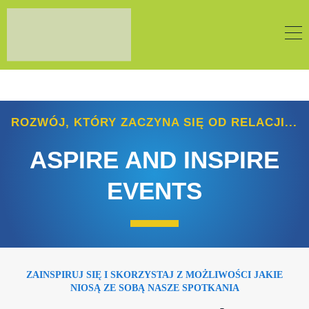
ROZWÓJ, KTÓRY ZACZYNA SIĘ OD RELACJI...
ASPIRE AND INSPIRE
EVENTS
ZAINSPIRUJ SIĘ I SKORZYSTAJ Z MOŻLIWOŚCI JAKIE
NIOSĄ ZE SOBĄ NASZE SPOTKANIA