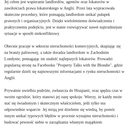
Jej celem jest wspieranie landlordów, agentów oraz lokatorów w
zawiłościach prawa lokatorskiego w Anglii. Przez lata wypracowała
skuteczne procedury, które pomagają landlordom unikać pułapek
prawnych i organizacyjnych. Dzięki wieloletniemu doświadczeniu i
praktycznemu podejściu, jest w stanie rozwiązywać nawet najtrudniejsze
sytuacje w sposób niekonfliktowy.
Obecnie pracuje w sektorze nieruchomości komercyjnych, skupiając się
na branży paliwowej, a także doradza landlordom w Zachodnim
Londynie, pomagając im znaleźć najlepszych lokatorów. Prowadzi
popularną stronę na Facebooku "Property Talks with the Blondie", gdzie
regularnie dzieli się najnowszymi informacjami o rynku nieruchomości w
Anglii.
Prywatnie uwielbia podróże, zwłaszcza do Hiszpanii, oraz spędza czas w
swoim ogrodzie, który stanowi jej oazę spokoju. Wierzy, że każdy może
stać się świadomym i skutecznym właścicielem, jeśli tylko ma
odpowiednie wsparcie. Jej misją jest dzielenie się wiedzą, by pomóc
innym unikać typowych błędów w procesie wynajmu nieruchomości i
budować pewność siebie w zarządzaniu własnym majątkiem.