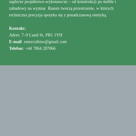
zaplecze projektowo-wykonawcze – od konstrukcji po meble i
zabudowy na wymiar. Razem tworzą przestrzenie, w których
techniczna precyzja spotyka się z ponadczasową estetyką.
Kontakt:
Adres: 7–9 Lund St, PR1 1YH
E-mail
: renocraftnw@gmail.com
Telefon:
+44 7864 287066